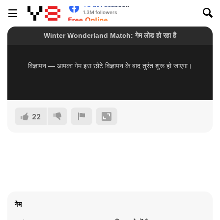
22
गेम