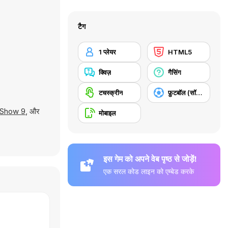
टैग
1 प्लेयर
HTML5
क्विज़
गैसिंग
टचस्क्रीन
फ़ुटबॉल (सॉकर)
 Show 9
, और
मोबाइल
इस गेम को अपने वेब पृष्ठ से जोड़ें!
एक सरल कोड लाइन को एम्बेड करके