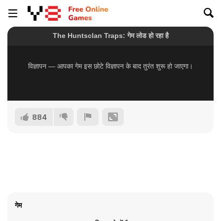
884
गेम