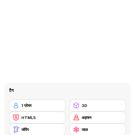
टैग
1 प्लेयर
3D
HTML5
अड़चन
जंपिंग
जाल