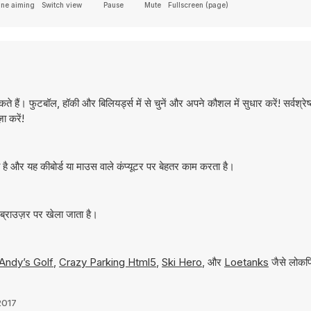
ine aiming
Switch view
Pause
Mute
Fullscreen (page)
 हैं। फुटबॉल, हॉकी और बिलियर्ड्स में से चुनें और अपने कौशल में सुधार करें! सर्वश्रेष्ठ
ा करें!
ै और यह कीबोर्ड या माउस वाले कंप्यूटर पर बेहतर काम करता है।
ब्राउज़र पर खेला जाता है।
Andy’s Golf
,
Crazy Parking Html5
,
Ski Hero
, और
Loetanks
जैसे लोकप्र
 2017