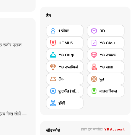
टैग
1 प्लेयर
3D
HTML5
Y8 Cloud Save
 स्कोर प्राप्त
Y8 Originals
Y8 उच्चतम स्कोर
Y8 उप्लब्धियां
Y8 खाता
टैंक
पूल
फ़ुटबॉल (सॉकर)
माउस स्किल
हॉकी
िय गेम्स खेलें —
इसके द्वारा संचालित:
Y8 Account
लीडरबोर्ड