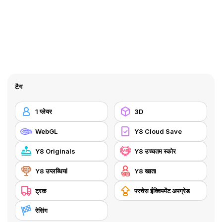
टैग
1 प्लेयर
3D
WebGL
Y8 Cloud Save
Y8 Originals
Y8 उच्चतम स्कोर
Y8 उप्लब्धियां
Y8 खाता
ट्रक
परचेस ईक्विपमेंट अपग्रेड
रेसिंग