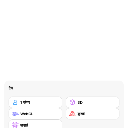
टैग
1 प्लेयर
3D
WebGL
कुश्ती
लड़ाई