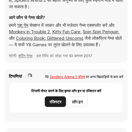
हां, Spiders Arena 2 को बेहतर अनुभव के लिए फ़ुल स्क्रीन मोड में खेला
जा सकता है।
आगे कौन से गेम्स खेलें?
हमारे
पशु गेम
सेक्शन में जाकर और भी मज़ेदार गेम्स एक्सप्लोर करें और
Monkey in Trouble 2
,
Kitty Fun Care
,
Spin Spin Penguin
,
और
Coloring Book: Glittered Unicorns
जैसे लोकप्रिय गेम्स खेलें
— ये सभी Y8 Games पर तुरंत खेलने के लिए उपलब्ध हैं।
श्रेणी:
शूटिंग गेम्स
इस तिथि को जोड़ा गया
10 अगस्त 2017
टिप्पणियां
Spiders Arena 2 फ़ोरम
पर अन्य खिलाड़ियों से बात करें
टिप्पणी पोस्ट करने के लिए कृप्या लॉग इन या रजिस्टर करें
रजिस्टर
लॉग इन