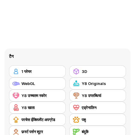
टैग
1 प्लेयर
3D
WebGL
Y8 Originals
Y8 उच्चतम स्कोर
Y8 उप्लब्धियां
Y8 खाता
एड्रेनालिन
परचेस ईक्विपमेंट अपग्रेड
पशु
फ़र्स्ट पर्सन शूटर
बंदूकें