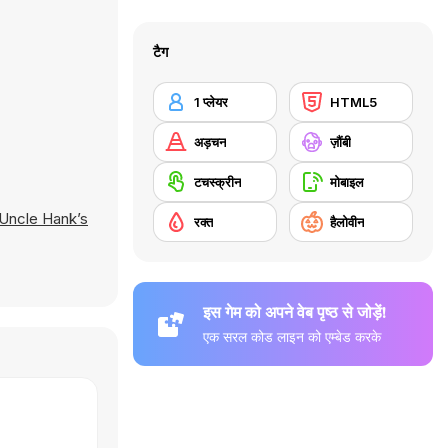
टैग
1 प्लेयर
HTML5
अड़चन
ज़ौंबी
टचस्क्रीन
मोबाइल
Uncle Hank’s
रक्त
हैलोवीन
इस गेम को अपने वेब पृष्ठ से जोड़ें!
एक सरल कोड लाइन को एम्बेड करके