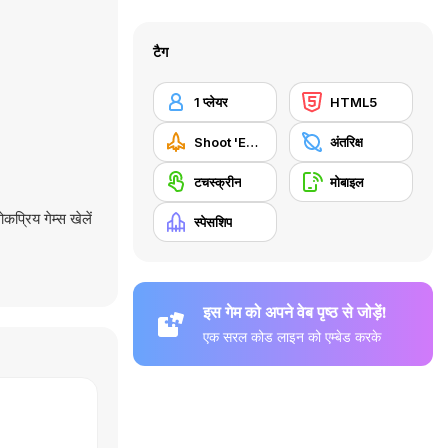
टैग
1 प्लेयर
HTML5
Shoot 'Em Up
अंतरिक्ष
टचस्क्रीन
मोबाइल
कप्रिय गेम्स खेलें
स्पेसशिप
इस गेम को अपने वेब पृष्ठ से जोड़ें!
एक सरल कोड लाइन को एम्बेड करके