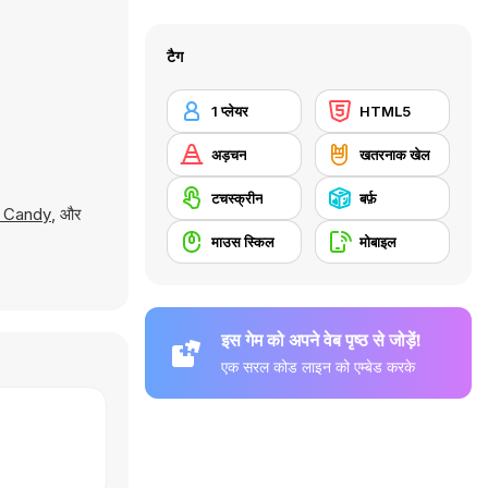
टैग
1 प्लेयर
HTML5
अड़चन
खतरनाक खेल
टचस्क्रीन
बर्फ़
r Candy
, और
माउस स्किल
मोबाइल
इस गेम को अपने वेब पृष्ठ से जोड़ें!
एक सरल कोड लाइन को एम्बेड करके