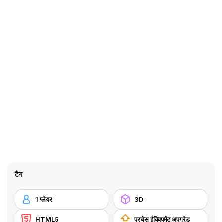
टैग
1 प्लेयर
3D
HTML5
परचेस ईक्विपमेंट अपग्रेड