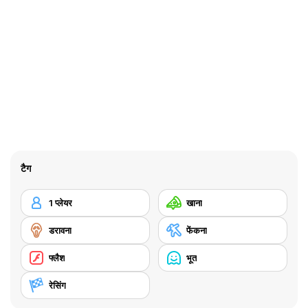
टैग
1 प्लेयर
खाना
डरावना
फेंकना
फ्लैश
भूत
रेसिंग