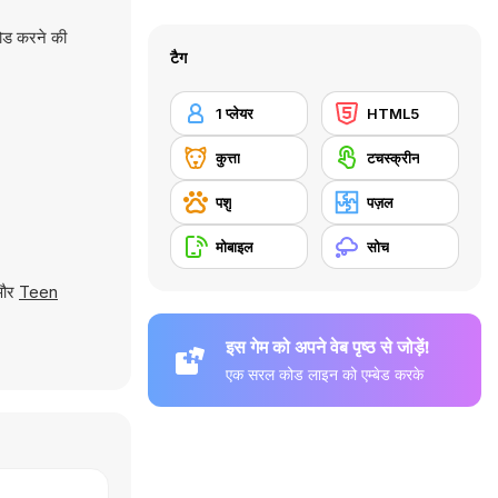
लोड करने की
टैग
1 प्लेयर
HTML5
कुत्ता
टचस्क्रीन
पशु
पज़ल
मोबाइल
सोच
 और
Teen
इस गेम को अपने वेब पृष्ठ से जोड़ें!
एक सरल कोड लाइन को एम्बेड करके