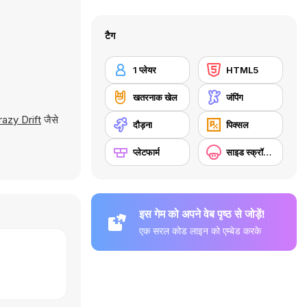
टैग
1 प्लेयर
HTML5
खतरनाक खेल
जंपिंग
azy Drift
जैसे
दौड़ना
पिक्सल
प्लेटफार्म
साइड स्क्रॉलिंग
इस गेम को अपने वेब पृष्ठ से जोड़ें!
एक सरल कोड लाइन को एम्बेड करके