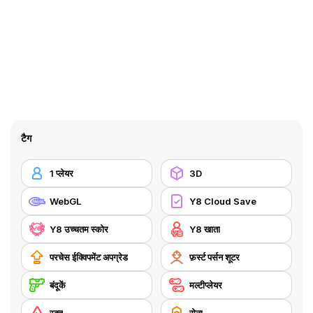
टैग
1 प्लेयर
3D
WebGL
Y8 Cloud Save
Y8 उच्चतम स्कोर
Y8 खाता
परचेस ईक्विपमेंट अपग्रेड
फ़र्स्ट पर्सन शूटर
बंदूकें
मल्टीप्लेयर