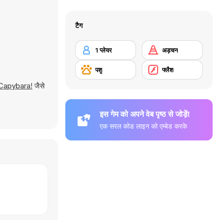
टैग
1 प्लेयर
अड़चन
पशु
फ्लैश
Capybara!
जैसे
इस गेम को अपने वेब पृष्ठ से जोड़ें!
एक सरल कोड लाइन को एम्बेड करके