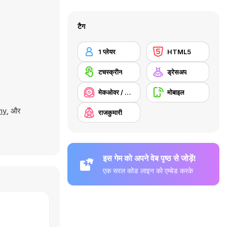
टैग
1 प्लेयर
HTML5
टचस्क्रीन
ड्रेसअप
मेकओवर / मेकअप
मोबाइल
my
, और
राजकुमारी
इस गेम को अपने वेब पृष्ठ से जोड़ें!
एक सरल कोड लाइन को एम्बेड करके