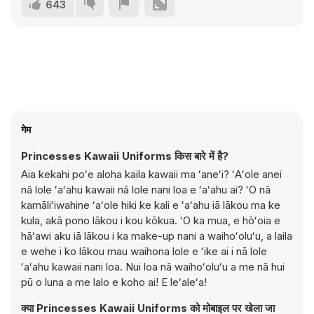
643
गेम
Princesses Kawaii Uniforms किस बारे में है?
Aia kekahi poʻe aloha kaila kawaii ma ʻaneʻi? ʻAʻole anei
nā lole ʻaʻahu kawaii nā lole nani loa e ʻaʻahu ai? ʻO nā
kamāliʻiwahine ʻaʻole hiki ke kali e ʻaʻahu iā lākou ma ke
kula, akā pono lākou i kou kōkua. ʻO ka mua, e hōʻoia e
hāʻawi aku iā lākou i ka make-up nani a waihoʻoluʻu, a laila
e wehe i ko lākou mau waihona lole e ʻike ai i nā lole
ʻaʻahu kawaii nani loa. Nui loa nā waihoʻoluʻu a me nā hui
pū o luna a me lalo e koho ai! E leʻaleʻa!
क्या Princesses Kawaii Uniforms को मोबाइल पर खेला जा