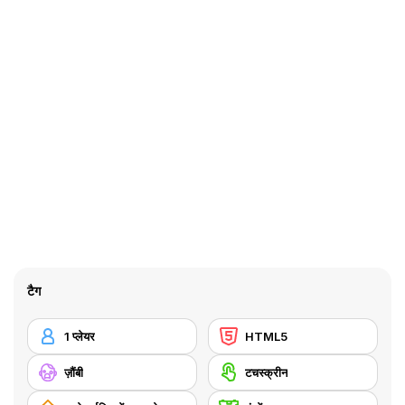
टैग
1 प्लेयर
HTML5
ज़ौंबी
टचस्क्रीन