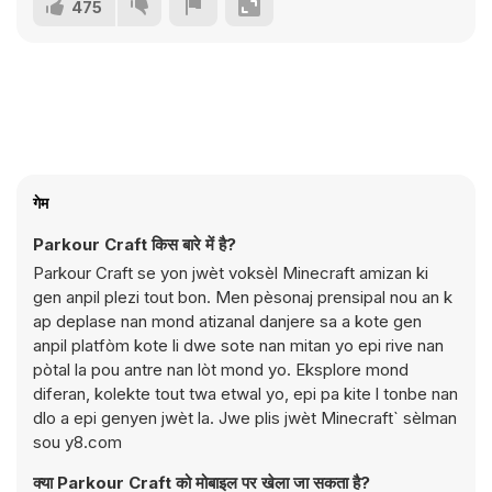
475
गेम
Parkour Craft किस बारे में है?
Parkour Craft se yon jwèt voksèl Minecraft amizan ki
gen anpil plezi tout bon. Men pèsonaj prensipal nou an k
ap deplase nan mond atizanal danjere sa a kote gen
anpil platfòm kote li dwe sote nan mitan yo epi rive nan
pòtal la pou antre nan lòt mond yo. Eksplore mond
diferan, kolekte tout twa etwal yo, epi pa kite l tonbe nan
dlo a epi genyen jwèt la. Jwe plis jwèt Minecraft` sèlman
sou y8.com
क्या Parkour Craft को मोबाइल पर खेला जा सकता है?