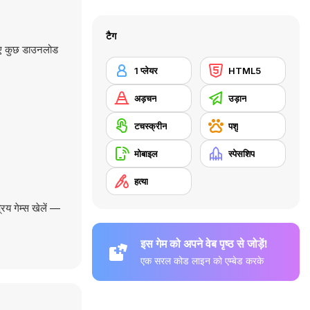
टैग
िए कुछ डाउनलोड
1 प्लेयर
HTML5
अड़चन
उड़ान
टचस्क्रीन
पशु
मोबाइल
स्पेसशिप
हत्या
िय गेम्स खेलें —
इस गेम को अपने वेब पृष्ठ से जोड़ें!
एक सरल कोड लाइन को एम्बेड करके