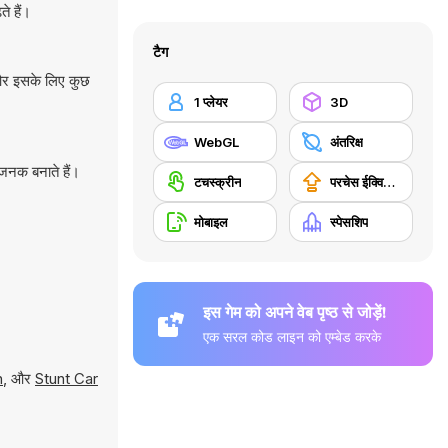
े हैं।
टैग
 और इसके लिए कुछ
1 प्लेयर
3D
WebGL
अंतरिक्ष
जनक बनाते हैं।
टचस्क्रीन
परचेस ईक्विपमेंट अपग्रेड
मोबाइल
स्पेसशिप
इस गेम को अपने वेब पृष्ठ से जोड़ें!
एक सरल कोड लाइन को एम्बेड करके
n
, और
Stunt Car