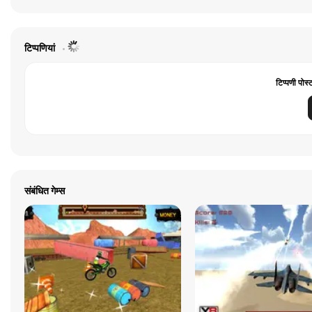
टिप्पणियां
टिप्पणी पोस्
संबंधित गेम्स