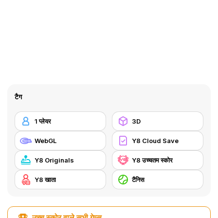
टैग
1 प्लेयर
3D
WebGL
Y8 Cloud Save
Y8 Originals
Y8 उच्चतम स्कोर
Y8 खाता
टैनिस