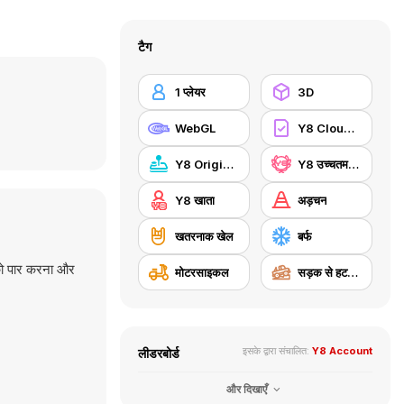
टैग
1 प्लेयर
3D
WebGL
Y8 Cloud Save
Y8 Originals
Y8 उच्चतम स्कोर
Y8 खाता
अड़चन
खतरनाक खेल
बर्फ
 को पार करना और
मोटरसाइकल
सड़क से हटकर
इसके द्वारा संचालित:
Y8 Account
लीडरबोर्ड
और दिखाएँ