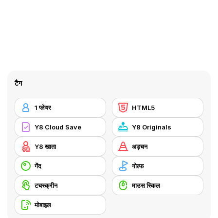
टैग
1 प्लेयर
HTML5
Y8 Cloud Save
Y8 Originals
Y8 खाता
अड़चन
गेंद
गोल्फ
टचस्क्रीन
माउस स्किल
मोबाइल