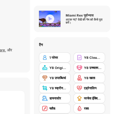
Miami Rex पूर्वाभ्यास
अटक गए? देखें की गेम को कैसे पूरा
करें।
टैग
are
, और
1 प्लेयर
Y8 Cloud Save
Y8 Originals
Y8 उच्चतम स्कोर
Y8 उप्लब्धियां
Y8 खाता
Y8 स्क्रीनशॉट
एड्रेनालिन
डायनासोर
परचेस ईक्विपमेंट अपग्रेड
फ्लैश
रक्त