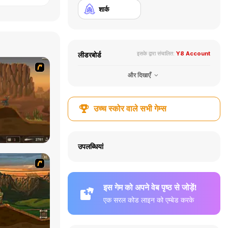
शार्क
इसके द्वारा संचालित:
Y8 Account
लीडरबोर्ड
और दिखाएँ
उच्च स्कोर वाले सभी गेम्स
उपलब्धियां
इस गेम को अपने वेब पृष्ठ से जोड़ें!
एक सरल कोड लाइन को एम्बेड करके