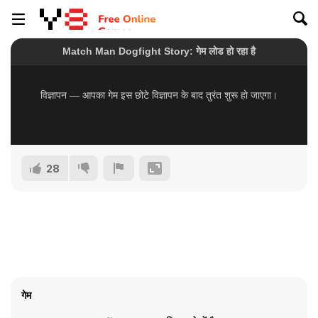
28
गेम