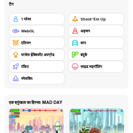
टैग
1 प्लेयर
Shoot 'Em Up
WebGL
अड़चन
एलियन
कार
परचेस ईक्विपमेंट अपग्रेड
बंदूकें
रॉकेट
साइड स्क्रॉलिंग
स्पेसशिप
एक श्रृंखला का हिस्सा: MAD DAY