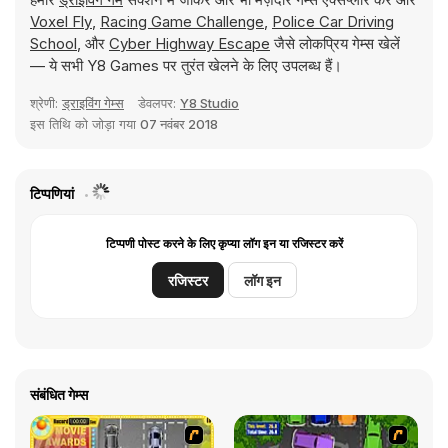
Voxel Fly
,
Racing Game Challenge
,
Police Car Driving
School
, और
Cyber Highway Escape
जैसे लोकप्रिय गेम्स खेलें
— ये सभी Y8 Games पर तुरंत खेलने के लिए उपलब्ध हैं।
श्रेणी:
ड्राइविंग गेम्स
डेवलपर:
Y8 Studio
इस तिथि को जोड़ा गया
07 नवंबर 2018
टिप्पणियां
टिप्पणी पोस्ट करने के लिए कृप्या लॉग इन या रजिस्टर करें
रजिस्टर
लॉग इन
संबंधित गेम्स