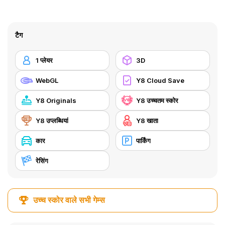
टैग
1 प्लेयर
3D
WebGL
Y8 Cloud Save
Y8 Originals
Y8 उच्चतम स्कोर
Y8 उप्लब्धियां
Y8 खाता
कार
पार्किंग
रेसिंग
उच्च स्कोर वाले सभी गेम्स