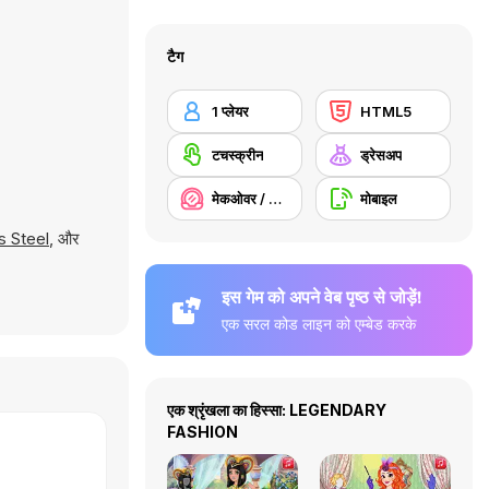
टैग
1 प्लेयर
HTML5
टचस्क्रीन
ड्रेसअप
मेकओवर / मेकअप
मोबाइल
 Steel
, और
इस गेम को अपने वेब पृष्ठ से जोड़ें!
एक सरल कोड लाइन को एम्बेड करके
एक श्रृंखला का हिस्सा: LEGENDARY
FASHION