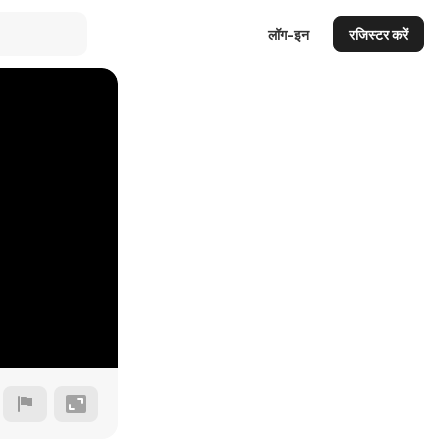
लॉग-इन
रजिस्टर करें