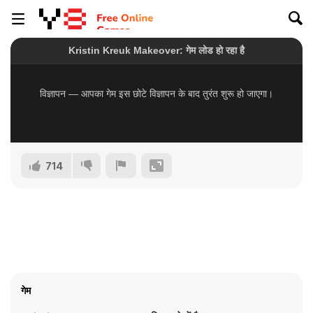
714
गेम