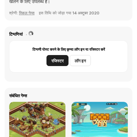
खेलने के लिए उपलब्ध हैं।
श्रेणी:
स्किल गेम्स
इस तिथि को जोड़ा गया
14 अक्टूबर 2020
टिप्पणियां
टिप्पणी पोस्ट करने के लिए कृप्या लॉग इन या रजिस्टर करें
रजिस्टर
लॉग इन
संबंधित गेम्स