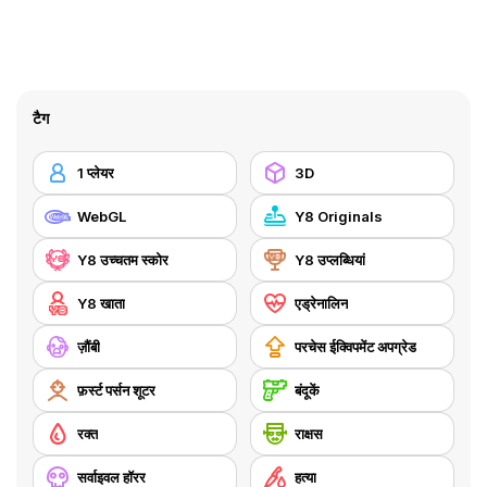
टैग
1 प्लेयर
3D
WebGL
Y8 Originals
Y8 उच्चतम स्कोर
Y8 उप्लब्धियां
Y8 खाता
एड्रेनालिन
ज़ौंबी
परचेस ईक्विपमेंट अपग्रेड
फ़र्स्ट पर्सन शूटर
बंदूकें
रक्त
राक्षस
सर्वाइवल हॉरर
हत्या