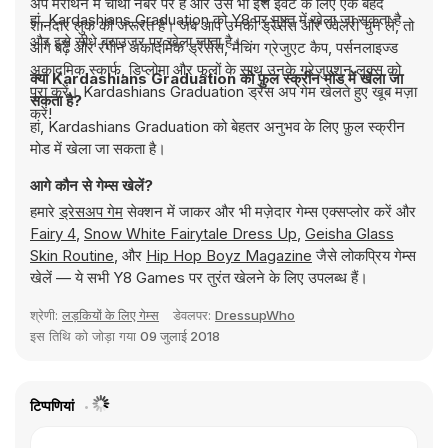
अप मैराथन में चौथी नंबर पर है और उसे भी इस इवेंट के लिए एक बेहद
हां, Kardashians Graduation को Y8 पर मुफ्त में खेला जा सकता है
शानदार लुक की जरूरत है। जब आप उनकी ड्रेसेस और ज्वेलरी चुन लें, तो
और इसे सीधे ब्राउज़र पर खेला जाता है।
आगे बढ़ें और रंगीन अकादमिक ड्रेसेस, मैचिंग ग्रेजुएट कैप, पर्सनलाइज्ड
अकादमिक स्कार्फ, डिप्लोमा और फूलों के साथ उनके ग्रेजुएशन लुक्स को
क्या Kardashians Graduation को फ़ुल स्क्रीन मोड में खेला जा
पूरा करें। Kardashians Graduation ड्रेस अप गेम खेलते हुए खूब मज़ा
सकता है?
करें!
हां, Kardashians Graduation को बेहतर अनुभव के लिए फ़ुल स्क्रीन
मोड में खेला जा सकता है।
आगे कौन से गेम्स खेलें?
हमारे
ड्रेसअप गेम
सेक्शन में जाकर और भी मज़ेदार गेम्स एक्सप्लोर करें और
Fairy 4
,
Snow White Fairytale Dress Up
,
Geisha Glass
Skin Routine
, और
Hip Hop Boyz Magazine
जैसे लोकप्रिय गेम्स
खेलें — ये सभी Y8 Games पर तुरंत खेलने के लिए उपलब्ध हैं।
श्रेणी:
लड़कियों के लिए गेम्स
डेवलपर:
DressupWho
इस तिथि को जोड़ा गया
09 जुलाई 2018
टिप्पणियां