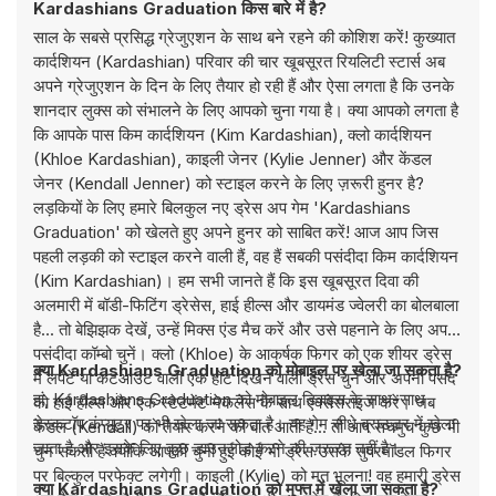
Kardashians Graduation किस बारे में है?
साल के सबसे प्रसिद्ध ग्रेजुएशन के साथ बने रहने की कोशिश करें! कुख्यात
कार्दशियन (Kardashian) परिवार की चार खूबसूरत रियलिटी स्टार्स अब
अपने ग्रेजुएशन के दिन के लिए तैयार हो रही हैं और ऐसा लगता है कि उनके
शानदार लुक्स को संभालने के लिए आपको चुना गया है। क्या आपको लगता है
कि आपके पास किम कार्दशियन (Kim Kardashian), क्लो कार्दशियन
(Khloe Kardashian), काइली जेनर (Kylie Jenner) और केंडल
जेनर (Kendall Jenner) को स्टाइल करने के लिए ज़रूरी हुनर है?
लड़कियों के लिए हमारे बिलकुल नए ड्रेस अप गेम 'Kardashians
Graduation' को खेलते हुए अपने हुनर को साबित करें! आज आप जिस
पहली लड़की को स्टाइल करने वाली हैं, वह हैं सबकी पसंदीदा किम कार्दशियन
(Kim Kardashian)। हम सभी जानते हैं कि इस खूबसूरत दिवा की
अलमारी में बॉडी-फिटिंग ड्रेसेस, हाई हील्स और डायमंड ज्वेलरी का बोलबाला
है... तो बेझिझक देखें, उन्हें मिक्स एंड मैच करें और उसे पहनाने के लिए अपना
पसंदीदा कॉम्बो चुनें। क्लो (Khloe) के आकर्षक फिगर को एक शीयर ड्रेस
क्या Kardashians Graduation को मोबाइल पर खेला जा सकता है?
में लपेटें या कटआउट वाली एक हॉट दिखने वाली ड्रेस चुनें और अपनी पसंद
हां, Kardashians Graduation को मोबाइल डिवाइस के साथ-साथ
को हाई हील्स और एक स्टेटमेंट नेकलेस के साथ एक्सेसराइज करें। जब
डेस्कटॉप कंप्यूटर पर भी खेला जा सकता है। यह गेम सीधे ब्राउज़र में खेला
केंडल (Kendall) को तैयार करने की बात आती है... तो आप सचमुच कुछ भी
जाता है और इसके लिए कुछ डाउनलोड करने की ज़रूरत नहीं है।
चुन सकती हैं क्योंकि आपकी चुनी हुई कोई भी ड्रेस उसके सुपरमॉडल फिगर
पर बिल्कुल परफेक्ट लगेगी। काइली (Kylie) को मत भूलना! वह हमारी ड्रेस
क्या Kardashians Graduation को मुफ्त में खेला जा सकता है?