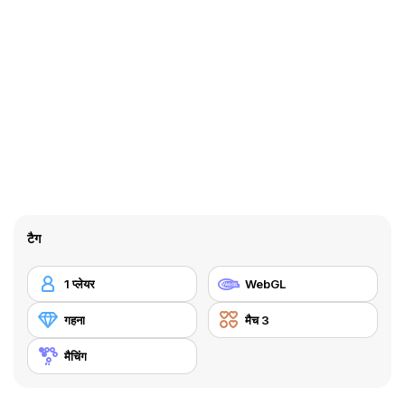
टैग
1 प्लेयर
WebGL
गहना
मैच 3
मैचिंग