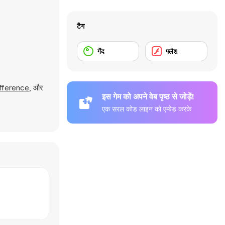
टैग
गेंद
फ्लैश
ifference
, और
इस गेम को अपने वेब पृष्ठ से जोड़ें!
एक सरल कोड लाइन को एम्बेड करके