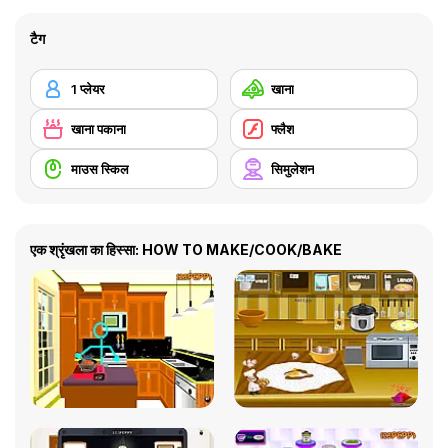
टैग
1 प्लेयर
खाना
खाना पकाना
फ्लैश
माउस स्किल
सिमुलेशन
एक श्रृंखला का हिस्सा: HOW TO MAKE/COOK/BAKE