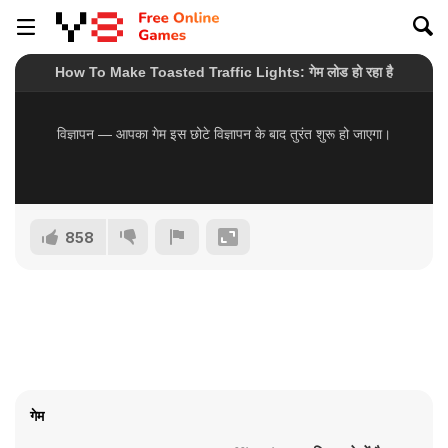
858
गेम