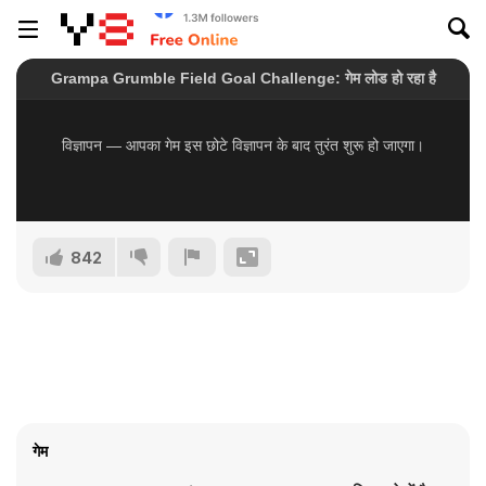
842
गेम