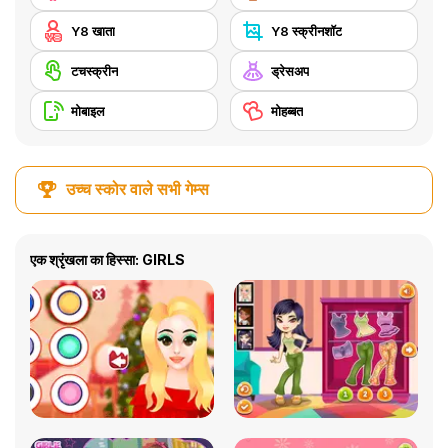
Y8 खाता
Y8 स्क्रीनशॉट
टचस्क्रीन
ड्रेसअप
मोबाइल
मोहब्बत
उच्च स्कोर वाले सभी गेम्स
एक श्रृंखला का हिस्सा: GIRLS