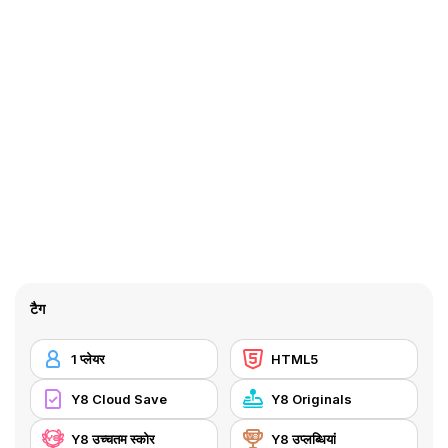
टैग
1 प्लेयर
HTML5
Y8 Cloud Save
Y8 Originals
Y8 उच्चतम स्कोर
Y8 उप्लब्धियां