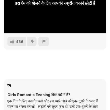
इस गेम को खेलने के लिए आपकी स्क्रीन काफी छोटी है
466
गेम
Girls Romantic Evening किस बारे में है?
एक दिन के लिए कामदेव बनो और इस प्यारे जोड़े को एक-दूसरे के प्यार में
पड़ने का रास्ता बनाओ। लड़की को सुंदर फूल दो, उन्हें एक-दूसरे के साथ