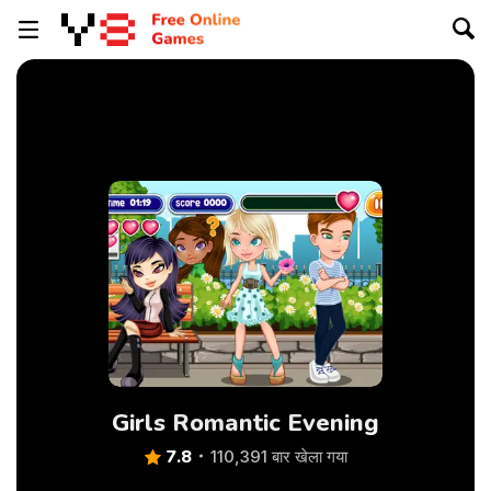
Girls Romantic Evening
7.8
110,391 बार खेला गया