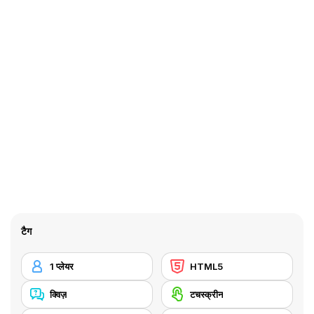
टैग
1 प्लेयर
HTML5
क्विज़
टचस्क्रीन