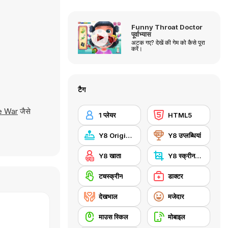
Funny Throat Doctor
पूर्वाभ्यास
अटक गए? देखें की गेम को कैसे पूरा
करें।
टैग
e War
जैसे
1 प्लेयर
HTML5
Y8 Originals
Y8 उप्लब्धियां
Y8 खाता
Y8 स्क्रीनशॉट
टचस्क्रीन
डाक्टर
देखभाल
मजेदार
माउस स्किल
मोबाइल