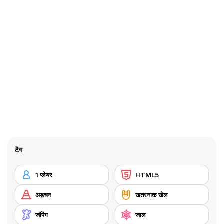
टैग
1 प्लेयर
HTML5
अड़चन
खतरनाक खेल
जंपिंग
जाल