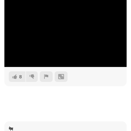
8
गेम