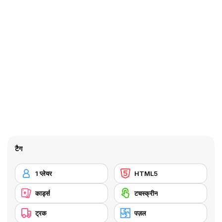
टैग
1 प्लेयर
HTML5
कार्ड्स
टचस्क्रीन
ट्रक
पज़ल