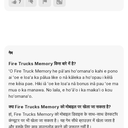
7
गेम
Fire Trucks Memory किस बारे में है?
ʻO Fire Truck Memory he pāʻani hoʻomanaʻo kahi e pono
ai ʻoe e loaʻa ka pālua like o nā kāleka a hoʻopau i kēlā
me kēia pae. Hiki iā ʻoe ke loaʻa nā bonus inā pau ʻoe ma
mua o ka manawa. No laila, e hoʻāʻo i ka maikaʻi o kou
hoʻomanaʻo.
क्या Fire Trucks Memory को मोबाइल पर खेला जा सकता है?
हां, Fire Trucks Memory को मोबाइल डिवाइस के साथ-साथ डेस्कटॉप
कंप्यूटर पर भी खेला जा सकता है। यह गेम सीधे ब्राउज़र में खेला जाता है
और इसके लिए कुछ डाउनलोड करने की ज़रूरत नहीं है।