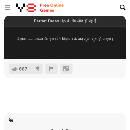
887
गेम