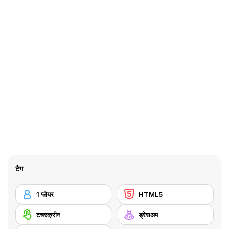
टैग
1 प्लेयर
HTML5
टचस्क्रीन
ड्रेसअप