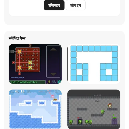
रजिस्टर
लॉग इन
संबंधित गेम्स