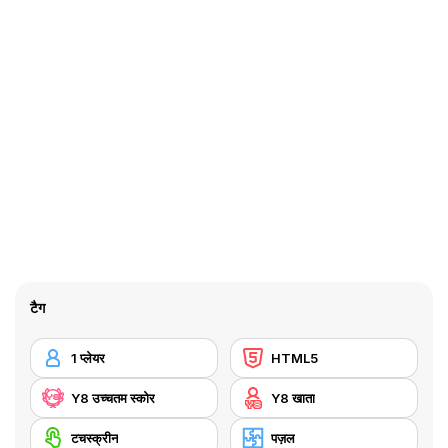
टैग
1 प्लेयर
HTML5
Y8 उच्चतम स्कोर
Y8 खाता
टचस्क्रीन
पज़ल