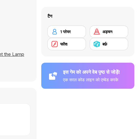
टैग
1 प्लेयर
अड़चन
फ्लैश
बर्फ़
ht the Lamp
इस गेम को अपने वेब पृष्ठ से जोड़ें!
एक सरल कोड लाइन को एम्बेड करके