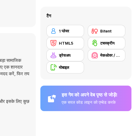
टैग
1 प्लेयर
Bitent
HTML5
टचस्क्रीन
ड्रेसअप
मेकओवर / मेकअप
 बड़ा सामाजिक
लिए एक शानदार
मोबाइल
ं मदद करें, फिर तय
इस गेम को अपने वेब पृष्ठ से जोड़ें!
ै और इसके लिए कुछ
एक सरल कोड लाइन को एम्बेड करके